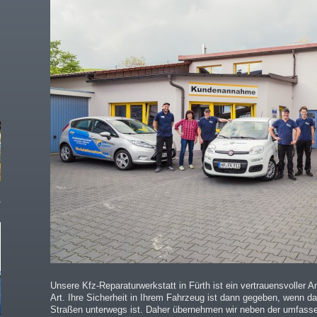
Unsere Kfz-Reparaturwerkstatt in Fürth ist ein vertrauensvoller A
Art. Ihre Sicherheit in Ihrem Fahrzeug ist dann gegeben, wenn 
Straßen unterwegs ist. Daher übernehmen wir neben der umfass